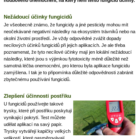
houbového onemocnění, na který není tento fungicid účinný.
Nežádoucí účinky fungicidů
Je všeobecně známo, že fungicidy a jiné pesticidy mohou mít
neočekávané negativní následky na ekosystém trávníků nebo na
okolní životní prostředí. Je vždy odpovědné zvážit dopady
necílových účinků fungicidů při jejich aplikacích. Je ale třeba
poznamenat, že tyto necílové účinky mají jen lokální nežádoucí
následky, které jsou s výjimkou fytotoxicity méně důležité než
samotná léčba onemocnění, pro kterou byla aplikace fungicidu
zamýšlena. I tak je to připomínka důležité odpovědnosti zabránit
zbytečnému používání fungicidů.
Zlepšení účinnosti postřiku
U fungicidů používejte takové
trysky, které při postřiku poskytují
vynikající pokrytí. Test můžete
udělat aplikací na savý papír.
Trysky vytvářejí kapičky velkých
velikostí, které nasměrovávají