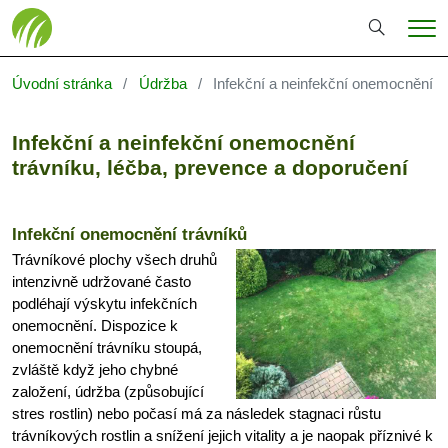
Hledání
Me
Úvodní stránka
Údržba
Infekční a neinfekční onemocnění t
Infekční a neinfekční onemocnění
trávníku, léčba, prevence a doporučení
Infekční onemocnění trávníků
Trávníkové plochy všech druhů
intenzivně udržované často
podléhají výskytu infekčních
onemocnění. Dispozice k
onemocnění trávníku stoupá,
zvláště když jeho chybné
založení, údržba (způsobující
stres rostlin) nebo počasí má za následek stagnaci růstu
trávníkových rostlin a snížení jejich vitality a je naopak příznivé k