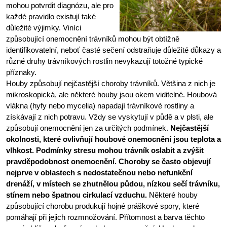
mohou potvrdit diagnózu, ale pro
každé pravidlo existují také
důležité výjimky. Viníci
způsobující onemocnění trávníků mohou být obtížně
identifikovatelní, neboť časté sečení odstraňuje důležité důkazy a
různé druhy trávníkových rostlin nevykazují totožné typické
příznaky.
Houby způsobují nejčastější choroby trávníků. Většina z nich je
mikroskopická, ale některé houby jsou okem viditelné. Houbová
vlákna (hyfy nebo mycelia) napadají trávníkové rostliny a
získávají z nich potravu. Vždy se vyskytují v půdě a v plsti, ale
způsobují onemocnění jen za určitých podmínek.
Nejčastější
okolnosti, které ovlivňují houbové onemocnění jsou teplota a
vlhkost. Podmínky stresu mohou trávník oslabit a zvýšit
pravděpodobnost onemocnění. Choroby se často objevují
nejprve v oblastech s nedostatečnou nebo nefunkční
drenáží, v místech se zhutnělou půdou, nízkou sečí trávníku,
stínem nebo špatnou cirkulací vzduchu.
Některé houby
způsobující chorobu produkují hojné práškové spory, které
pomáhají při jejich rozmnožování. Přítomnost a barva těchto