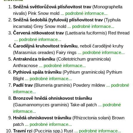
Sněžná světlorůžová plísňovitost trav
(Monographella
nivalis) Pink Snow mold
... podrobné informace...
Sněžná šedobílá (tyfulová) plísňovitost trav
(Typhula
incarnata) Grey Snow mold
... podrobné informace...
Červená nitkovatost trav
(Laetisaria fuciformis) Red thread
... podrobné informace...
Čarodějná kruhovitost trávníku
, neboli čarodějné kruhy
(Marasmius oreades) Fairy rings
... podrobné informace...
Antraknóza trávníku
(Colletotrichum graminicola)
Anthracnose
... podrobné informace...
Pythiová spála trávníku
(Pythium graminicola) Pythium
Blight
... podrobné informace...
Padlí trav
(Blumeria graminis) Powdery mildew
... podrobné
informace...
Bronzově hnědá ohniskovost trávníku
(Gaumannomyces graminis) Take-all patch
... podrobné
informace...
Hnědá ohniskovost trávníku
(Rhizoctonia solani) Brown
patch
... podrobné informace...
Travní rzi
(Puccinia spp.) Rust
... podrobné informace...