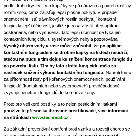
podle druhu trysky. Tyto kapičky se při nárazu na povrch rostliny
rozstříknou, čímž zajišťují lepší plošné pokrytí. V případě
onemocnění listů trávníkových rostlin poskytují kontaktní
fungicidy lepší účinnost, jestliže je rosa z listů před aplikací
odstraněna, nebo vysušena. Tato lepší účinnost se týká jen
kontaktních fungicidů, u systémových nebyla pozorována.
Vysoký objem vody v rose může způsobit, že po aplikaci
kontaktním fungicidem se drobné kapky na listech neudrží,
stečou na půdu a tím dojde ke snížení koncentrace fungicidu
na povrchu listu. Tím by tato ztráta fungicidu měla za
následek snížení výkonu kontaktního fungicidu.
Naproti tomu
za přítomnosti rosy při kořenových onemocněních, používání
fungicidů (kontaktních nebo systémových) pravděpodobně
zvyšuje penetraci fungicidů do kořenové zóny.
Proto pro veškeré postřiky a to nejen pesticidními látkami
používejte přesné kalibrované postřikovače, více informací
na stránkách
www.techneat.cz
.
Za základní preventivní opatření proti vzniku a rozvoji chorob se
v rámci integrované ochrany trávníků se
považuje použití