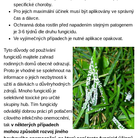
specifické choroby.
Pro jejich maximální účinek musí být aplikovány ve správný
čas a dávce.
Ochranná doba rostlin před napadením stejným patogenem
je 3-6 týdnů dle druhu fungicidu.
Ve vyjímečných případech je nutné aplikace opakovat.
Tyto důvody od používání
fungicidů majitele zahrad
rodinných domů obecně odrazují.
Proto je vhodné se spolehnout na
informace o jejich nezbytnosti k
užití a dávkách u důvěryhodných
zdrojů. Mnoho fungicidů je
selektivně toxické pro určité
skupiny hub. Tím fungicidy
odvádějí dobrou práci při potlačení
cílového infekčního onemocnění,
tak
v některých případech
mohou způsobit rozvoj jiného