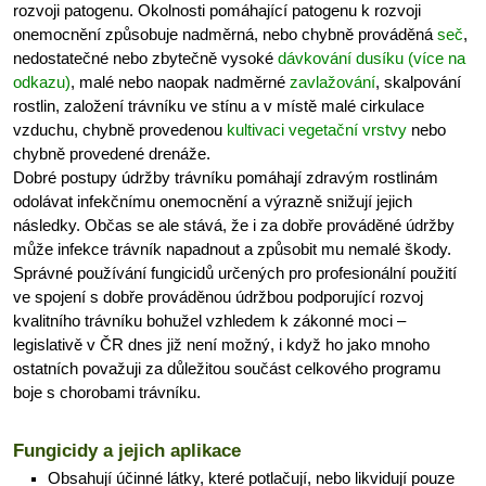
rozvoji patogenu. Okolnosti pomáhající patogenu k rozvoji
onemocnění způsobuje nadměrná, nebo chybně prováděná
seč
,
nedostatečné nebo zbytečně vysoké
dávkování dusíku (více na
odkazu)
, malé nebo naopak nadměrné
zavlažování
, skalpování
rostlin, založení trávníku ve stínu a v místě malé cirkulace
vzduchu, chybně provedenou
kultivaci vegetační vrstvy
nebo
chybně provedené drenáže.
Dobré postupy údržby trávníku pomáhají zdravým rostlinám
odolávat infekčnímu onemocnění a výrazně snižují jejich
následky. Občas se ale stává, že i za dobře prováděné údržby
může infekce trávník napadnout a způsobit mu nemalé škody.
Správné používání fungicidů určených pro profesionální použití
ve spojení s dobře prováděnou údržbou podporující rozvoj
kvalitního trávníku bohužel vzhledem k zákonné moci –
legislativě v ČR dnes již není možný, i když ho jako mnoho
ostatních považuji za důležitou součást celkového programu
boje s chorobami trávníku.
Fungicidy a jejich aplikace
Obsahují účinné látky, které potlačují, nebo likvidují pouze