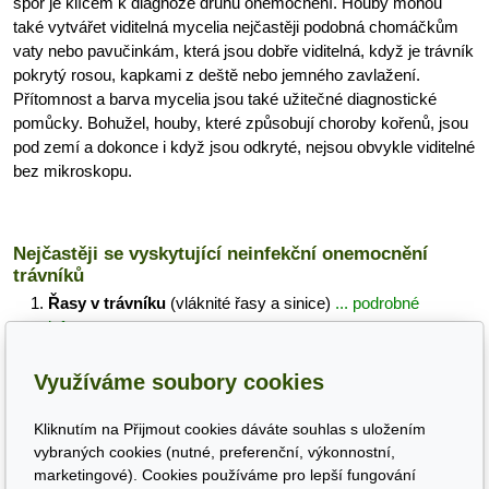
spor je klíčem k diagnóze druhu onemocnění. Houby mohou
také vytvářet viditelná mycelia nejčastěji podobná chomáčkům
vaty nebo pavučinkám, která jsou dobře viditelná, když je trávník
pokrytý rosou, kapkami z deště nebo jemného zavlažení.
Přítomnost a barva mycelia jsou také užitečné diagnostické
pomůcky. Bohužel, houby, které způsobují choroby kořenů, jsou
pod zemí a dokonce i když jsou odkryté, nejsou obvykle viditelné
bez mikroskopu.
Nejčastěji se vyskytující neinfekční onemocnění
trávníků
Řasy v trávníku
(vláknité řasy a sinice)
... podrobné
informace...
Mechy v trávníku
... podrobné informace...
Živočišné škůdce
(Háďátka, hmyz, žížaly, krtci, hraboši a
Využíváme soubory cookies
hryzci)
... podrobné informace...
Kliknutím na Přijmout cookies dáváte souhlas s uložením
vybraných cookies (nutné, preferenční, výkonnostní,
marketingové). Cookies používáme pro lepší fungování