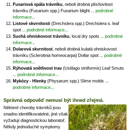
Fusariová spála trávníku
, neboli drobná plísňovitost
trávníku (Fusarium spp.) Fusarium blight
... podrobné
informace...
Listové skvrnitosti
(Drechslera spp.) Drechslera s. leaf
spot
... podrobné informace...
Suchá ohniskovost trávníku
, local dry spots
... podrobné
informace...
Dolarová skvrnitost
, neboli drobná kulatá ohniskovost
trávníku (Sclerotinia homeocarpa) Dollar spot
... podrobné
informace...
Rýhovatá snětlivost trav
(Ustilago striiformis) Leaf Smuts
... podrobné informace...
Mykózy - Hlenky
(Physarum spp.) Slime molds
...
podrobné informace...
Správná odpověď nemusí být ihned zřejmá.
Některé choroby trávníků jsou
snadno identifikovatelné, jiné však
vyžadují diagnostickou laboratoř.
Někdy jednoduché symptomy