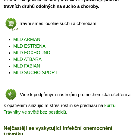
travních druhů odolných na sucho a choroby.
Travní směsi odolné suchu a chorobám
MLD ARMANI
MLD ESTRENA
MLD FOXHOUND
MLD ATBARA
MLD FABIAN
MLD SUCHO SPORT
Více k podpůrným nástrojům pro nechemická ošetření a
k opatřením snižujícím stres rostlin se přednáší na
kurzu
Trávníky ve světě bez pesticidů
.
Nejčastěji se vyskytující infekční onemocnění
trávníku