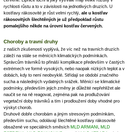
červené. Lipnice luční a jílky vytrvalé mají velké rozdíly v
rychlosti růstu a to v závislosti na jednotlivých druzích. U
kostřavy rákosovité je růst velmi rychlý,
ale u kostřav
rákosovitých šlechtěných je už předpoklad růstu
pomalejšího někde na úrovni kostřav červených.
Choroby a travní druhy
z našich zkušeností vyplývá, že víc než na travních druzích
záleží na stále se měnících klimatických podmínkách.
Správcům trávníků to přináší komplikace především v častých
extrémech ve formě vysokých, nebo naopak nízkých teplot a v
dobách, kdy to není neobvyklé. Střídají se období značného
sucha a následných vydatných srážek. Měnící se klimatické
podmínky, především jejich změny je důležité nepřehlížet ale
naučit se na ně reagovat, zejména pak na prodlužování
vegetační doby trávníků a tím i prodloužení doby vhodné pro
výskyt chorob.
Druhově dobře chorobám a jiným stresovým podmínkám,
především suchu, odolávají šlechtěné kostřavy rákosovité
obsažené ve speciálních směsích
MLD ARMANI
,
MLD