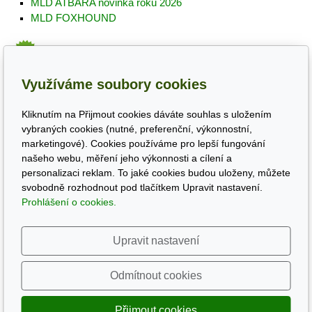
MLD ATBARA novinka roku 2026
MLD FOXHOUND
Ostatní klasické travní směsi
Využíváme soubory cookies
Travní směsi pro založení
okrasného trávníku
Travní směs pro založení
sportovního trávníku
Kliknutím na Přijmout cookies dáváte souhlas s uložením
Travní směs pro
dosev sportovních a okrasných trávníků
vybraných cookies (nutné, preferenční, výkonnostní,
Travní směsi pro
speciální použití
marketingové). Cookies používáme pro lepší fungování
Kvetoucí louky -
okrasné extenzivní směsi
našeho webu, měření jeho výkonnosti a cílení a
personalizaci reklam. To jaké cookies budou uloženy, můžete
svobodně rozhodnout pod tlačítkem Upravit nastavení.
Prohlášení o cookies.
Upravit nastavení
© 2026
MLD s.r.o.
Běží na
inPage
s AI
Odmítnout cookies
Přijmout cookies