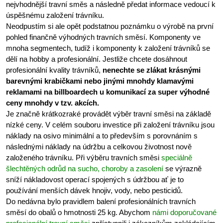
nejvhodnější travní směs a následně předat informace vedoucí k
úspěšnému založení trávníku.
Neodpustím si ale opět podstatnou poznámku o výrobě na první
pohled finančně výhodných travních směsí. Komponenty ve
mnoha segmentech, tudíž i komponenty k založení trávníků se
dělí na hobby a profesionální. Jestliže chcete dosáhnout
profesionální kvality trávníků,
nenechte se zlákat krásnými
barevnými krabičkami nebo jinými mnohdy klamavými
reklamami na billboardech u komunikací za super výhodné
ceny mnohdy v tzv. akcích.
Je značně krátkozraké provádět výběr travní směsi na základě
nízké ceny. V celém souboru investice při založení trávníku jsou
náklady na osivo minimální a to především s porovnáním s
následnými náklady na údržbu a celkovou životnost nově
založeného trávníku. Při výběru travních směsi
speciálně
šlechtěných odrůd na sucho, choroby a zasolení
se výrazně
sníží nákladovost operací spojených s údržbou ať je to
používání menších dávek hnojiv, vody, nebo pesticidů.
Do nedávna bylo pravidlem balení profesionálních travních
směsí do obalů o hmotnosti 25 kg. Abychom
námi doporučované