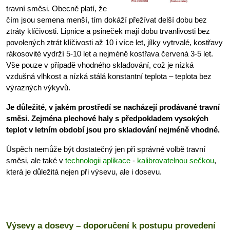
travní směsi. Obecně platí, že
čím jsou semena menší, tím dokáží přežívat delší dobu bez
ztráty klíčivosti. Lipnice a psineček mají dobu trvanlivosti bez
povolených ztrát klíčivosti až 10 i více let, jílky vytrvalé, kostřavy
rákosovité vydrží 5-10 let a nejméně kostřava červená 3-5 let.
Vše pouze v případě vhodného skladování, což je nízká
vzdušná vlhkost a nízká stálá konstantní teplota – teplota bez
výrazných výkyvů.
Je důležité, v jakém prostředí se nacházejí prodávané travní
směsi. Zejména plechové haly s předpokladem vysokých
teplot v letním období jsou pro skladování nejméně vhodné.
Úspěch nemůže být dostatečný jen při správné volbě travní
směsi, ale také v
technologii aplikace
-
kalibrovatelnou sečkou
,
která je důležitá nejen při výsevu, ale i dosevu.
Výsevy a dosevy – doporučení k postupu provedení