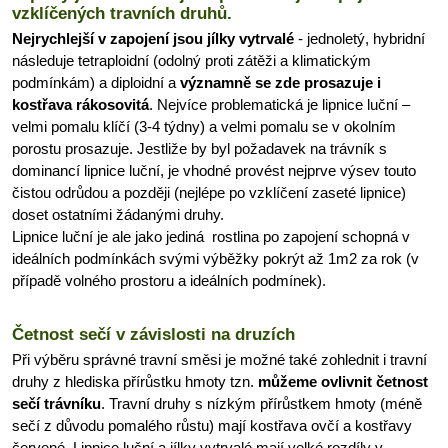
vzklíčených travních druhů.
Nejrychlejší v zapojení jsou jílky vytrvalé
- jednoletý, hybridní
následuje tetraploidní (odolný proti zátěži a klimatickým
podmínkám) a diploidní a
významně se zde prosazuje i
kostřava rákosovitá
. Nejvíce problematická je lipnice luční –
velmi pomalu klíčí (3-4 týdny) a velmi pomalu se v okolním
porostu prosazuje. Jestliže by byl požadavek na trávník s
dominancí lipnice luční, je vhodné provést nejprve výsev touto
čistou odrůdou a později (nejlépe po vzklíčení zaseté lipnice)
doset ostatními žádanými druhy.
Lipnice luční je ale jako jediná rostlina po zapojení schopná v
ideálních podmínkách svými výběžky pokrýt až 1m2 za rok (v
případě volného prostoru a ideálních podmínek).
Četnost sečí v závislosti na druzích
Při výběru správné travní směsi je možné také zohlednit i travní
druhy z hlediska přírůstku hmoty tzn.
můžeme ovlivnit četnost
sečí trávníku
. Travní druhy s nízkým přírůstkem hmoty (méně
sečí z důvodu pomalého růstu) mají kostřava ovčí a kostřavy