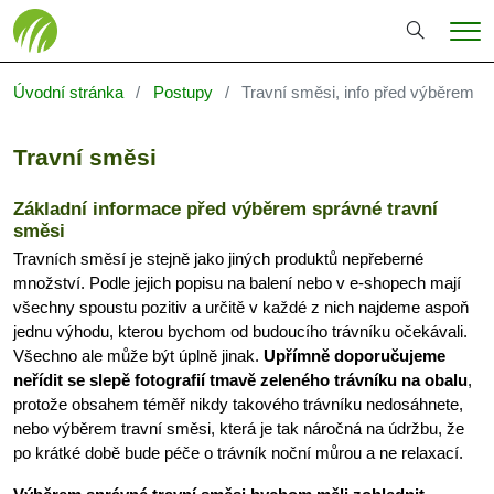
Hledání
Me
Úvodní stránka
Postupy
Travní směsi, info před výběrem
Travní směsi
Základní informace před výběrem správné travní
směsi
Travních směsí je stejně jako jiných produktů nepřeberné
množství. Podle jejich popisu na balení nebo v e-shopech mají
všechny spoustu pozitiv a určitě v každé z nich najdeme aspoň
jednu výhodu, kterou bychom od budoucího trávníku očekávali.
Všechno ale může být úplně jinak.
Upřímně doporučujeme
neřídit se slepě fotografií tmavě zeleného trávníku na obalu
,
protože obsahem téměř nikdy takového trávníku nedosáhnete,
nebo výběrem travní směsi, která je tak náročná na údržbu, že
po krátké době bude péče o trávník noční můrou a ne relaxací.