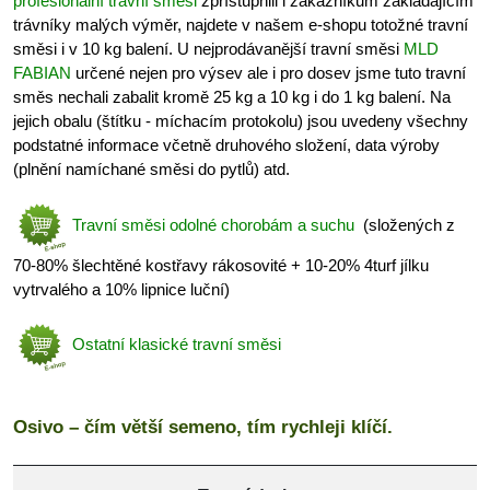
profesionální travní směsi
zpřístupnili i zákazníkům zakládajícím
trávníky malých výměr, najdete v našem e-shopu totožné travní
směsi i v 10 kg balení. U nejprodávanější travní směsi
MLD
FABIAN
určené nejen pro výsev ale i pro dosev jsme tuto travní
směs nechali zabalit kromě 25 kg a 10 kg i do 1 kg balení. Na
jejich obalu (štítku - míchacím protokolu) jsou uvedeny všechny
podstatné informace včetně druhového složení, data výroby
(plnění namíchané směsi do pytlů) atd.
Travní směsi odolné chorobám a suchu
(složených z
70-80% šlechtěné kostřavy rákosovité + 10-20% 4turf jílku
vytrvalého a 10% lipnice luční)
Ostatní klasické travní směsi
Osivo – čím větší semeno, tím rychleji klíčí.