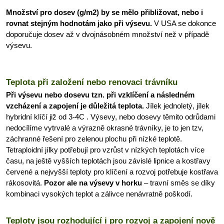
Množství pro dosev (g/m2) by se mělo přibližovat, nebo i
rovnat stejným hodnotám jako při výsevu.
V USA se dokonce
doporučuje dosev až v dvojnásobném množství než v případě
výsevu.
Teplota při založení nebo renovaci trávníku
Při výsevu nebo dosevu tzn. při vzklíčení a následném
vzcházení a zapojení je důležitá teplota.
Jílek jednoletý, jílek
hybridní klíčí již od 3-4C . Výsevy, nebo dosevy těmito odrůdami
nedocílíme vytrvalé a výrazně okrasné trávníky, je to jen tzv,
záchranné řešení pro zelenou plochu při nízké teplotě.
Tetraploidní jílky potřebují pro vzrůst v nízkých teplotách více
času, na ještě vyšších teplotách jsou závislé lipnice a kostřavy
červené a nejvyšší teploty pro klíčení a rozvoj potřebuje kostřava
rákosovitá.
Pozor ale na výsevy v horku
– travní směs se díky
kombinaci vysokých teplot a zálivce nenávratně poškodí.
Teploty jsou rozhodující i pro rozvoj a zapojení nově