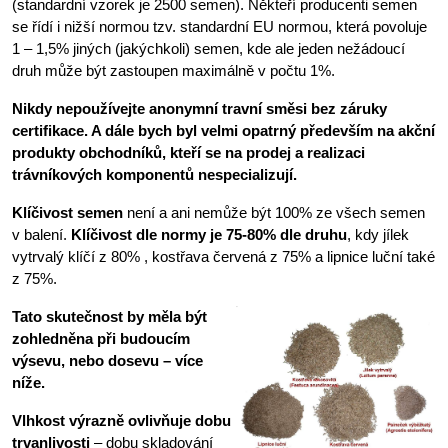
(standardní vzorek je 2500 semen). Někteří producenti semen
se řídí i nižší normou tzv. standardní EU normou, která povoluje
1 – 1,5% jiných (jakýchkoli) semen, kde ale jeden nežádoucí
druh může být zastoupen maximálně v počtu 1%.
Nikdy nepoužívejte anonymní travní směsi bez záruky
certifikace. A dále bych byl velmi opatrný především na akční
produkty obchodníků, kteří se na prodej a realizaci
trávníkových komponentů nespecializují.
Klíčivost semen
není a ani nemůže být 100% ze všech semen
v balení.
Klíčivost dle normy je 75-80% dle druhu
, kdy jílek
vytrvalý klíčí z 80% , kostřava červená z 75% a lipnice luční také
z 75%.
Tato skutečnost by měla být
zohledněna při budoucím
výsevu, nebo dosevu – více
níže.
Vlhkost výrazně ovlivňuje dobu
trvanlivosti
– dobu skladování