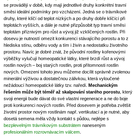
se provádějí v době, kdy mají jednotlivé druhy konkrétní travní
směsi ideální podmínky pro vzcházení. Jedná se o trávníkové
druhy, které klíčí od teplot nízkých a po druhy dobře klíčící při
teplotách vyšších, a dále je nutné přizpůsobit typ travní směsi
teplotám příznivým pro růst a vývoj již vzklíčených rostlin. Při
dosevu je nutností omezit konkurenci stávajícího porostu a to z
hlediska stínu, odběru vody a tím i živin a nedostatku životního
prostoru. Navíc je dobré znát, že původní rostliny kořenovými
výběžky vylučují homeopatické látky, které brzdí růst a vývoj
rostlin nových – boj starých rostlin, proti přítomnosti rostlin
nových. Omezení tohoto jevu můžeme docílit správně zvolenou
minerální výživou a dostatečnou zálivkou, která vyloučené
nežádoucí homeopatické látky tzv. naředí.
Mechanickým
řešením může být téměř až skalpování starého porostu
, který
svoji energii bude dávat do své vlastní regenerace a ne do boje
proti konkurenci nových rostlin. Před dosevem je potřeba zvětšit
životní prostor novým rostlinám např. vertikutací a je nutné, aby
dosetá semena měla vždy kontakt s půdou, nejlépe s
bezplevelným trávníkovým substrátem
naneseným
profesionálním rozrovnávacím válcem
.