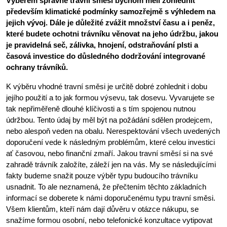
Výběrem správné travní směsi bychom měli zohlednit
především klimatické podmínky samozřejmě s výhledem na
jejich vývoj. Dále je důležité zvážit množství času a i peněz,
které budete ochotni trávníku věnovat na jeho údržbu, jakou
je pravidelná seč, zálivka, hnojení, odstraňování plsti a
časová investice do důsledného dodržování integrované
ochrany trávníků.
K výběru vhodné travní směsi je určitě dobré zohlednit i dobu
jejího použití a to jak formou výsevu, tak dosevu. Vyvarujete se
tak nepřiměřeně dlouhé klíčivosti a s tím spojenou nutnou
údržbou. Tento údaj by měl být na požádání sdělen prodejcem,
nebo alespoň veden na obalu. Nerespektování všech uvedených
doporučení vede k následným problémům, které celou investici
ať časovou, nebo finanční zmaří. Jakou travní směsí si na své
zahradě trávník založíte, záleží jen na vás. My se následujícími
fakty budeme snažit pouze výběr typu budoucího trávníku
usnadnit. To ale neznamená, že přečtením těchto základních
informací se doberete k námi doporučenému typu travní směsi.
Všem klientům, kteří nám dají důvěru v otázce nákupu, se
snažíme formou osobní, nebo telefonické konzultace vytipovat