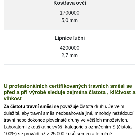
Kostřava ovčí
1700000
5,0 mm
Lipnice luční
4200000
2,7 mm
U profesionálních certifikovaných travních směsí se
před a při výrobě sleduje zejména čistota , klíčivost a
vlhkost
Za čistotu travní směsi
se považuje čistota druhu. Je velmi
důležité, aby travní směs neobsahovala jiné, mnohdy nežádoucí
travní nebo dokonce plevelnaté druhy ve větších množstvích.
Laboratorní zkouška nejvyšší kategorie s označením S (čistota
100%) se provádí až z 25.000 kusů semen a to ručně