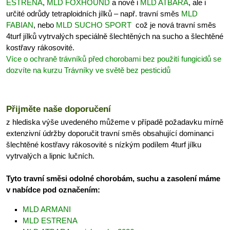
ESTRENA
,
MLD FOXHOUND
a nově i
MLD ATBARA
, ale i
určité odrůdy tetraploidních jílků – např. travní směs
MLD
FABIAN
, nebo
MLD SUCHO SPORT
což je nová travní směs
4turf jílků vytrvalých speciálně šlechtěných na sucho a šlechtěné
kostřavy rákosovité.
Více o ochraně trávníků před chorobami bez použití fungicidů se
dozvíte na kurzu Trávníky ve světě bez pesticidů
Přijměte naše doporučení
z hlediska výše uvedeného můžeme v případě požadavku mírně
extenzivní údržby doporučit travní směs obsahující dominanci
šlechtěné kostřavy rákosovité s nízkým podílem 4turf jílku
vytrvalých a lipnic lučních.
Tyto travní směsi odolné chorobám, suchu a zasolení máme
v nabídce pod označením:
MLD ARMANI
MLD ESTRENA