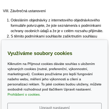
VIII. Závěrečná ustanovení
Odesláním objednávky z internetového objednávkového
formuláře potvrzujete, že jste seznámen/a s podmínkami
ochrany osobních údajů a že je v celém rozsahu přijímáte.
S těmito podmínkami souhlasíte zaškrtnutím souhlasu
prostřednictvím internetového formuláře. Zaškrtnutím
souhlasu potvrzujete, že jste seznámen/a s podmínkami
ochrany osobních údajů a že je v celém rozsahu přijímáte.
Využíváme soubory cookies
Správce je oprávněn tyto podmínky změnit. Novou verzi
podmínek ochrany osobních údajů zveřejní na svých
Kliknutím na Přijmout cookies dáváte souhlas s uložením
internetových stránkách a zároveň Vám zašle novou verzi
vybraných cookies (nutné, preferenční, výkonnostní,
těchto podmínek Vaši e-mailovou adresu, kterou jste
marketingové). Cookies používáme pro lepší fungování
našeho webu, měření jeho výkonnosti a cílení a
správci poskytl/a.
personalizaci reklam. To jaké cookies budou uloženy, můžete
Tyto podmínky nabývají účinnosti dnem 27.12.2022.
svobodně rozhodnout pod tlačítkem Upravit nastavení.
Prohlášení o cookies.
Upravit nastavení